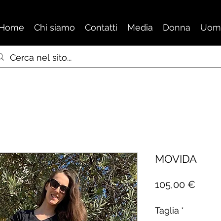
Home
Chi siamo
Contatti
Media
Donna
Uom
MOVIDA
Prezz
105,00 €
Taglia
*