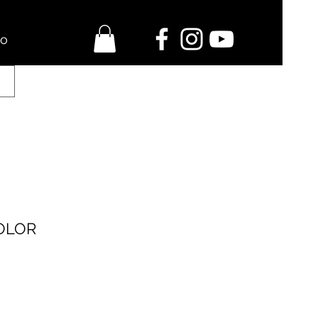
o
OLOR
o