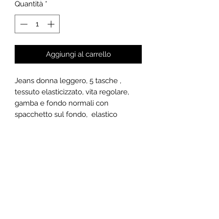
Quantità
*
Aggiungi al carrello
Jeans donna leggero, 5 tasche ,
tessuto elasticizzato, vita regolare,
gamba e fondo normali con
spacchetto sul fondo, elastico
interno in vita per un maggior confort.
CARATTERISTICHE
Ogni modello nasce da un’accurata
PAGAMENTO E SPEDIZIONE
scelta tra tessuti e accessori di qualità
per arrivare ad un prodotto il più
Gli acquisti vengono effettuati in
confortevole possibile