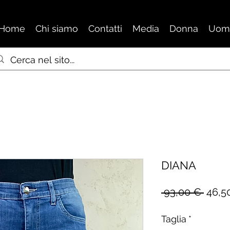
Home
Chi siamo
Contatti
Media
Donna
Uom
DIANA
Prez
 93,00 € 
46,5
regol
Taglia
*