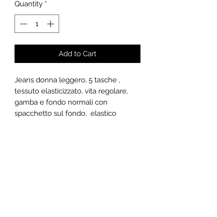
Quantity
*
Add to Cart
Jeans donna leggero, 5 tasche ,
tessuto elasticizzato, vita regolare,
gamba e fondo normali con
spacchetto sul fondo, elastico
interno in vita per un maggior confort.
CARATTERISTICHE
Ogni modello nasce da un’accurata
PAGAMENTO E SPEDIZIONE
scelta tra tessuti e accessori di qualità
per arrivare ad un prodotto il più
Gli acquisti vengono effettuati in
confortevole possibile