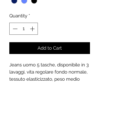
Quantity
*
Add to Cart
Jeans uomo 5 tasche, disponibile in 3
lavaggi, vita regolare fondo normale,
tessuto elasticizzato, peso medio
ideale per tutto l'anno.
CARATTERISTICHE
Ogni modello nasce da un’accurata
PAGAMENTO E SPEDIZIONE
scelta tra tessuti e accessori di qualità
per arrivare ad un prodotto il più